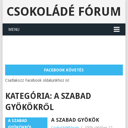
CSOKOLÁDÉ FÓRUM
MENU
FACEBOOK KÖVETÉS
Csatlakozz Facebook oldalunkhoz is!
KATEGÓRIA:
A SZABAD
GYÖKÖKRŐL
A SZABAD GYÖKÖK
A SZABAD
GYÖKÖKRŐL
CsokoládéFórum
|
2009. október 27.