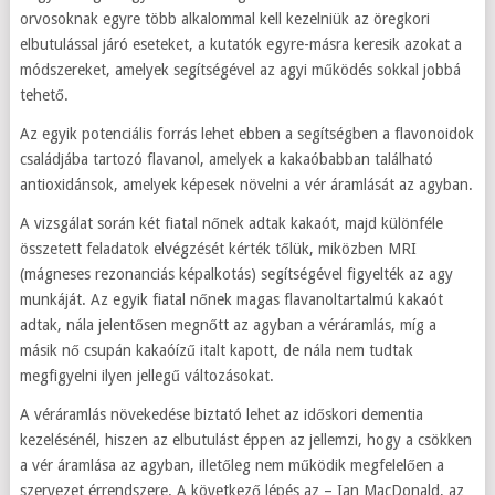
orvosoknak egyre több alkalommal kell kezelniük az öregkori
elbutulással járó eseteket, a kutatók egyre-másra keresik azokat a
módszereket, amelyek segítségével az agyi működés sokkal jobbá
tehető.
Az egyik potenciális forrás lehet ebben a segítségben a flavonoidok
családjába tartozó flavanol, amelyek a kakaóbabban található
antioxidánsok, amelyek képesek növelni a vér áramlását az agyban.
A vizsgálat során két fiatal nőnek adtak kakaót, majd különféle
összetett feladatok elvégzését kérték tőlük, miközben MRI
(mágneses rezonanciás képalkotás) segítségével figyelték az agy
munkáját. Az egyik fiatal nőnek magas flavanoltartalmú kakaót
adtak, nála jelentősen megnőtt az agyban a véráramlás, míg a
másik nő csupán kakaóízű italt kapott, de nála nem tudtak
megfigyelni ilyen jellegű változásokat.
A véráramlás növekedése biztató lehet az időskori dementia
kezelésénél, hiszen az elbutulást éppen az jellemzi, hogy a csökken
a vér áramlása az agyban, illetőleg nem működik megfelelően a
szervezet érrendszere. A következő lépés az – Ian MacDonald, az