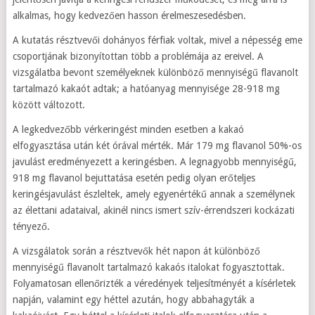
alkalmas, hogy kedvezően hasson érelmeszesedésben.
A kutatás résztvevői dohányos férfiak voltak, mivel a népesség eme
csoportjának bizonyítottan több a problémája az ereivel. A
vizsgálatba bevont személyeknek különböző mennyiségű flavanolt
tartalmazó kakaót adtak; a hatóanyag mennyisége 28-918 mg
között változott.
A legkedvezőbb vérkeringést minden esetben a kakaó
elfogyasztása után két órával mérték. Már 179 mg flavanol 50%-os
javulást eredményezett a keringésben. A legnagyobb mennyiségű,
918 mg flavanol bejuttatása esetén pedig olyan erőteljes
keringésjavulást észleltek, amely egyenértékű annak a személynek
az élettani adataival, akinél nincs ismert szív-érrendszeri kockázati
tényező.
A vizsgálatok során a résztvevők hét napon át különböző
mennyiségű flavanolt tartalmazó kakaós italokat fogyasztottak.
Folyamatosan ellenőrizték a véredények teljesítményét a kísérletek
napján, valamint egy héttel azután, hogy abbahagyták a