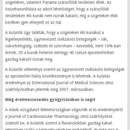
szigeteken, valamint Panama szárazföldi területein éltek. Az
összehasonlításra az adott lehetőséget, hogy a szárazföldi
területeken élő kunák nem isznak kakaót, míg a szigeteken élők
körében igen elterjedt ez az ital.
A kutatók úgy találták, hogy a szigeteken élő kunákat a
legelterjedtebb, úgynevezett civilizációs betegségek – rák,
cukorbetegség, szélütés és szívroham – kevesebb, mint 10%-ban
érintik. Itt a kunák hetente mintegy 40 csésze epicatechinben
gazdag kakaót isznak meg.
A kutatók véleménye szerint az úgynevezett civilizációs betegségek
az epicatechin-hiány következményei is lehetnek. A kutatás
eredményei az International Journal of Medical Sciences című
szakfolyóiratban jelentek meg 2007. márciusában.
Még érelmeszesedés gyógyításában is segít
A másik vizsgálatot Németországban végezték el és eredményeiről
a Journal of Cardiovascular Pharmacology című szakfolyóirat
számolt be. A kutatók szerint a flavanolokban gazdag kakaó
jelentősen javítja a keringési rendszer működését, és még arra is