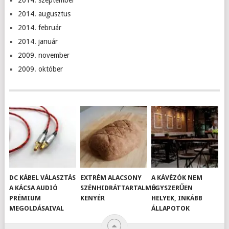
2014. szeptember
2014. augusztus
2014. február
2014. január
2009. november
2009. október
DC KÁBEL VÁLASZTÁS
EXTRÉM ALACSONY
A KÁVÉZÓK NEM
A KÁCSA AUDIÓ
SZÉNHIDRÁTTARTALMÚ
EGYSZERŰEN
PRÉMIUM
KENYÉR
HELYEK, INKÁBB
MEGOLDÁSAIVAL
ÁLLAPOTOK