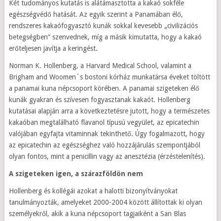
Két tudományos kutatás is alátámasztotta a kakaó sokféle
egészségvédő hatását. Az egyik szerint a Panamában élő,
rendszeres kakaófogyasztó kunák sokkal kevesebb „civilizációs
betegségben” szenvednek, míg a másik kimutatta, hogy a kakaó
erőteljesen javítja a keringést.
Norman K. Hollenberg, a Harvard Medical School, valamint a
Brigham and Woomen´s bostoni kórház munkatársa éveket töltött
a panamai kuna népcsoport körében. A panamai szigeteken élő
kunák gyakran és szívesen fogyasztanak kakaót. Hollenberg
kutatásai alapján arra a következtetésre jutott, hogy a természetes
kakaóban megtalálható flavanol típusú vegyület, az epicatechin
valójában egyfajta vitaminnak tekinthető. Úgy fogalmazott, hogy
az epicatechin az egészséghez való hozzájárulás szempontjából
olyan fontos, mint a penicillin vagy az anesztézia (érzéstelenítés).
A szigeteken igen, a szárazföldön nem
Hollenberg és kollégái azokat a halotti bizonyítványokat
tanulmányozták, amelyeket 2000-2004 között állítottak ki olyan
személyekről, akik a kuna népcsoport tagjaiként a San Blas