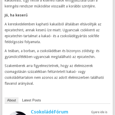
kakaóivást. Egy héttel a kísérleti italok elfogyasztása után a
keringési rendszer működése visszaállt a korábbi szintjére.
Jó, ha keserű
A kereskedelemben kapható kakaóból általában eltávolítják az
epicatechint, annak keserű íze miatt. Ugyancsak csökkenti az
epicatechin-tartalmat a kakaó- és a csokoládégyártás sokféle
feldolgozási folyamata.
A teában, a borban, a csokoládéban és bizonyos zöldség- és
gyümölcsfélékben ugyancsak megtalálható az epicatechin.
Szakemberek arra figyelmeztetnek, hogy az élelmiszerek
csomagolásán százalékban feltüntetett kakaó- vagy
csokoládétartalom nem azonos az adott élelmiszerben található
flavanol arányával.
About
Latest Posts
CsokoládéFórum
Gyere ide is