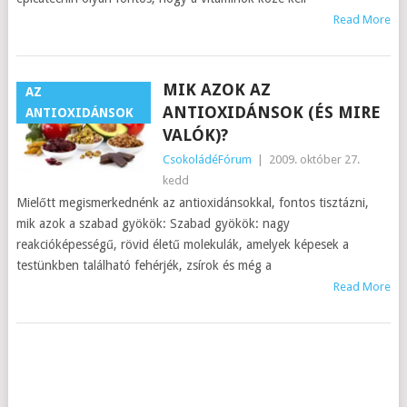
Read More
MIK AZOK AZ
AZ
ANTIOXIDÁNSOK (ÉS MIRE
ANTIOXIDÁNSOK
VALÓK)?
CsokoládéFórum
|
2009. október 27.
kedd
Mielőtt megismerkednénk az antioxidánsokkal, fontos tisztázni,
mik azok a szabad gyökök: Szabad gyökök: nagy
reakcióképességű, rövid életű molekulák, amelyek képesek a
testünkben található fehérjék, zsírok és még a
Read More