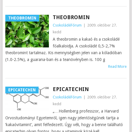
THEOBROMIN
THEOBROMIN
CsokoládéFórum
|
2009. október 27.
kedd
A theobromin a kakaó és a csokoládé
főalkaloidja. A csokoládé 0,5-2,7%
theobromint tartalmaz. Kis mennyiségben jelen van a kóladióban
(1.0-2.5%), a guarana-ban és a teanövényben is. 100 g
Read More
EPICATECHIN
EPICATECHIN
CsokoládéFórum
|
2009. október 27.
kedd
„…Hollenberg professzor, a Harvard
Orvostudományi Egyetemről, igen nagy jelentőségűnek tartja a
‘kakaóvitamint’, amit felfedezett. Úgy véli, hogy a benne található
epicatechin olyan fontos, hogy a vitaminok közé kell