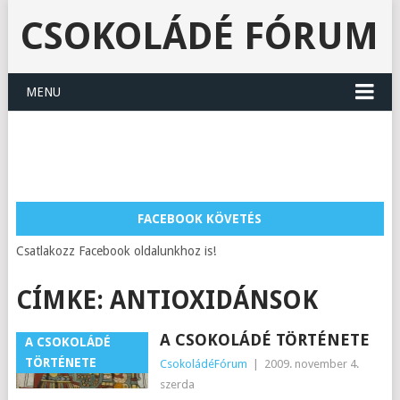
CSOKOLÁDÉ FÓRUM
MENU
FACEBOOK KÖVETÉS
Csatlakozz Facebook oldalunkhoz is!
CÍMKE:
ANTIOXIDÁNSOK
A CSOKOLÁDÉ TÖRTÉNETE
A CSOKOLÁDÉ
TÖRTÉNETE
CsokoládéFórum
|
2009. november 4.
szerda