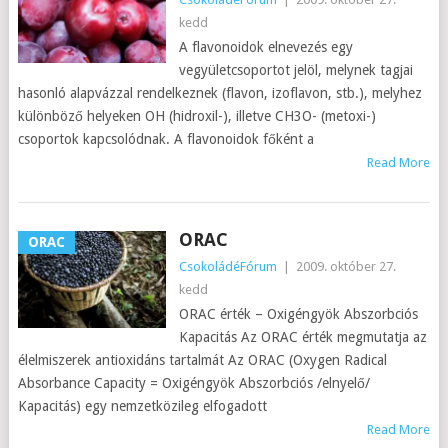
kedd
A flavonoidok elnevezés egy
vegyületcsoportot jelöl, melynek tagjai
hasonló alapvázzal rendelkeznek (flavon, izoflavon, stb.), melyhez
különböző helyeken OH (hidroxil-), illetve CH3O- (metoxi-)
csoportok kapcsolódnak. A flavonoidok főként a
Read More
ORAC
ORAC
CsokoládéFórum
|
2009. október 27.
kedd
ORAC érték – Oxigéngyök Abszorbciós
Kapacitás Az ORAC érték megmutatja az
élelmiszerek antioxidáns tartalmát Az ORAC (Oxygen Radical
Absorbance Capacity = Oxigéngyök Abszorbciós /elnyelő/
Kapacitás) egy nemzetközileg elfogadott
Read More