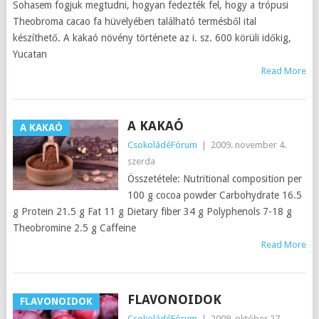
Sohasem fogjuk megtudni, hogyan fedezték fel, hogy a trópusi
Theobroma cacao fa hüvelyében található termésből ital
készíthető. A kakaó növény története az i. sz. 600 körüli időkig,
Yucatan
Read More
A KAKAÓ
A KAKAÓ
CsokoládéFórum
|
2009. november 4.
szerda
Összetétele: Nutritional composition per
100 g cocoa powder Carbohydrate 16.5
g Protein 21.5 g Fat 11 g Dietary fiber 34 g Polyphenols 7-18 g
Theobromine 2.5 g Caffeine
Read More
FLAVONOIDOK
FLAVONOIDOK
CsokoládéFórum
|
2009. október 27.