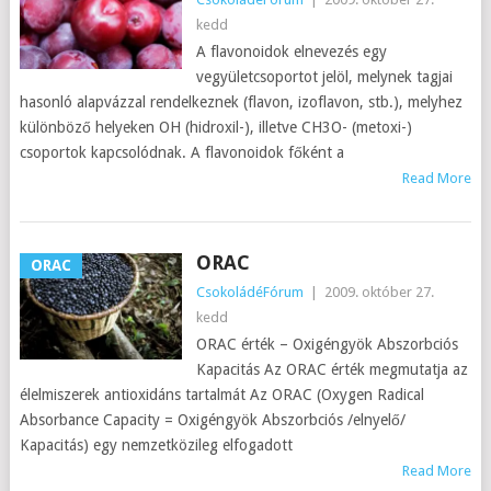
kedd
A flavonoidok elnevezés egy
vegyületcsoportot jelöl, melynek tagjai
hasonló alapvázzal rendelkeznek (flavon, izoflavon, stb.), melyhez
különböző helyeken OH (hidroxil-), illetve CH3O- (metoxi-)
csoportok kapcsolódnak. A flavonoidok főként a
Read More
ORAC
ORAC
CsokoládéFórum
|
2009. október 27.
kedd
ORAC érték – Oxigéngyök Abszorbciós
Kapacitás Az ORAC érték megmutatja az
élelmiszerek antioxidáns tartalmát Az ORAC (Oxygen Radical
Absorbance Capacity = Oxigéngyök Abszorbciós /elnyelő/
Kapacitás) egy nemzetközileg elfogadott
Read More