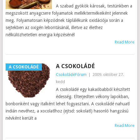
A szabad gyökök károsak, testünkben a
megszokott anyagcsere folyamatok melléktermékeiként jelennek
meg. Folyamatosan képződnek táplálékunk oxidációja során a
sejtekben az oxigén lebontásánál, illetve az élethez
nélkülözhetetlen energia képzésénél
Read More
A CSOKOLÁDÉ
A CSOKOLÁDÉ
CsokoládéFórum
|
2009. október 27.
kedd
A csokoládé egy kakaóbabból készített
édesség. Elterjedten vékony lapokban,
bonbonként vagy italként lehet fogyasztani. A csokoládé nahuatl
indián nevéhez, a xocolatlhoz (ejtsd: sokolatl) hasonló hangzású
névként került a
Read More