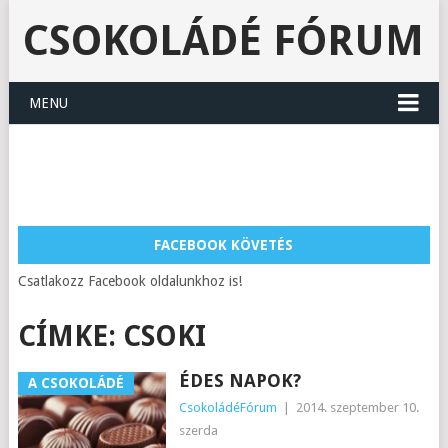
CSOKOLÁDÉ FÓRUM
MENU
FACEBOOK KÖVETÉS
Csatlakozz Facebook oldalunkhoz is!
CÍMKE:
CSOKI
ÉDES NAPOK?
A CSOKOLÁDÉ
CsokoládéFórum
|
2014. szeptember 10.
szerda