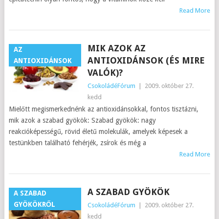
Read More
MIK AZOK AZ
AZ
ANTIOXIDÁNSOK (ÉS MIRE
ANTIOXIDÁNSOK
VALÓK)?
CsokoládéFórum
|
2009. október 27.
kedd
Mielőtt megismerkednénk az antioxidánsokkal, fontos tisztázni,
mik azok a szabad gyökök: Szabad gyökök: nagy
reakcióképességű, rövid életű molekulák, amelyek képesek a
testünkben található fehérjék, zsírok és még a
Read More
A SZABAD GYÖKÖK
A SZABAD
GYÖKÖKRŐL
CsokoládéFórum
|
2009. október 27.
kedd