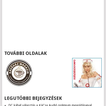
TOVÁBBI OLDALAK
LEGUTÓBBI BEJEGYZÉSEK
DC kábel választás a KáCsa Audió prémium megoldásaival