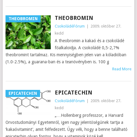
THEOBROMIN
THEOBROMIN
CsokoládéFórum
|
2009. október 27.
kedd
A theobromin a kakaó és a csokoládé
főalkaloidja. A csokoládé 0,5-2,7%
theobromint tartalmaz. Kis mennyiségben jelen van a kóladióban
(1.0-2.5%), a guarana-ban és a teanövényben is. 100 g
Read More
EPICATECHIN
EPICATECHIN
CsokoládéFórum
|
2009. október 27.
kedd
„…Hollenberg professzor, a Harvard
Orvostudományi Egyetemről, igen nagy jelentőségűnek tartja a
‘kakaóvitamint’, amit felfedezett. Úgy véli, hogy a benne található
epicatechin olyan fontos, hogy a vitaminok közé kell