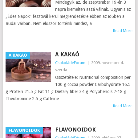
Mindegyik az, de szeptember 19-én 3
napra kiemelten azzá válnak. Ugyanis az
„Édes Napok” fesztivál kerül megrendezésre ebben az időben a
Budai várban. Nem először történik mindez, a
Read More
A KAKAÓ
A KAKAÓ
CsokoládéFórum
|
2009. november 4.
szerda
Összetétele: Nutritional composition per
100 g cocoa powder Carbohydrate 16.5
g Protein 21.5 g Fat 11 g Dietary fiber 34 g Polyphenols 7-18 g
Theobromine 2.5 g Caffeine
Read More
FLAVONOIDOK
FLAVONOIDOK
CsokoládéFórum
|
2009. október 27.