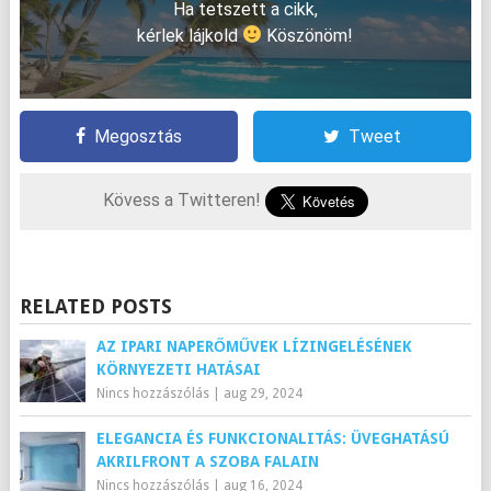
Ha tetszett a cikk,
kérlek lájkold
Köszönöm!
Megosztás
Tweet
Kövess a Twitteren!
RELATED POSTS
AZ IPARI NAPERŐMŰVEK LÍZINGELÉSÉNEK
KÖRNYEZETI HATÁSAI
Nincs hozzászólás
|
aug 29, 2024
ELEGANCIA ÉS FUNKCIONALITÁS: ÜVEGHATÁSÚ
AKRILFRONT A SZOBA FALAIN
Nincs hozzászólás
|
aug 16, 2024