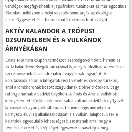
vendégek megfigyelhetik a jaguárokat, tukánokat és más egzotikus
állatokat, miközben a helyi vezetők bemutatják az ökológiai
összefüggéseket és a fenntartható turizmus fontosságát.
AKTÍV KALANDOK A TRÓPUSI
DZSUNGELBEN ÉS A VULKÁNOK
ÁRNYÉKÁBAN
Costa Rica nem csupán természeti szépségeivel hódít, hanem az
aktív kalandlehetőségek tárházával is, melyek ideálisak a természet
szerelmeseinek és az adrenalinra vágyóknak egyaránt. A
körutazások során a látogatók részt vehetnek canopy túrákon,
ahol a lombkoronák között száguldanak zipline drótokon, vagy
raftingolhatnak a vadvízi folyókon. A Poás és Arenal vulkánok
környékén tett túrák során nemcsak a vulkáni aktivitás lenyűgöző
látványában gyönyörködhetünk, hanem megismerhetjük a
környező élővilág alkalmazkodását is a vulkáni talajhoz. Ezek a
kalandok egyedülálló lehetőséget biztosítanak arra, hogy a
természet erejét és szépségét egyszerre tapasztaljuk meg,