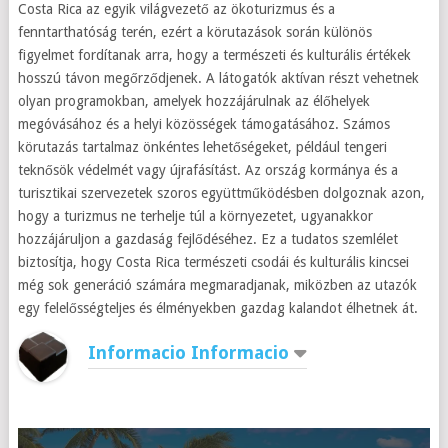
Costa Rica az egyik világvezető az ökoturizmus és a
fenntarthatóság terén, ezért a körutazások során különös
figyelmet fordítanak arra, hogy a természeti és kulturális értékek
hosszú távon megőrződjenek. A látogatók aktívan részt vehetnek
olyan programokban, amelyek hozzájárulnak az élőhelyek
megóvásához és a helyi közösségek támogatásához. Számos
körutazás tartalmaz önkéntes lehetőségeket, például tengeri
teknősök védelmét vagy újrafásítást. Az ország kormánya és a
turisztikai szervezetek szoros együttműködésben dolgoznak azon,
hogy a turizmus ne terhelje túl a környezetet, ugyanakkor
hozzájáruljon a gazdaság fejlődéséhez. Ez a tudatos szemlélet
biztosítja, hogy Costa Rica természeti csodái és kulturális kincsei
még sok generáció számára megmaradjanak, miközben az utazók
egy felelősségteljes és élményekben gazdag kalandot élhetnek át.
Informacio Informacio