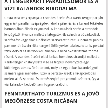
A TENGERPARTI PARADICSOMOK ÉS A
VÍZI KALANDOK BIRODALMA
Costa Rica tengerpartjai a Csendes-óceán és a Karib-tenger partján
egyaránt páratlan szépségűek, ahol a pihenés és a kaland tökéletes
harmóniában állnak egymással. A körutazások során a strandok
lenyűgöző látványa mellett a látogatók élvezhetik a búvárkodást,
szörfözést vagy akár a bálnales szervezett túráit. A nemzeti parkok
part menti részein ritka tengeri élőlényekkel találkozhatunk, például
teknősökkel és delfinekkel, amelyek a helyi ökoszisztéma fontos
részei. A csendes-óceáni oldal lankás homokos strandjai mellett a
Karib-tenger kristálytiszta vize és trópusi növényzete egy
különleges atmoszférát teremt, mely az egzotikus kalandvágyók
számára igazi menedék. Ezek a partszakaszok a kikapcsolódás
mellett aktív sportok és természetjáró programok színterei, így a
vízi kalandok kedvelői sem fognak csalódni.
FENNTARTHATÓ TURIZMUS ÉS A JÖVŐ
MEGŐRZÉSE COSTA RICÁBAN