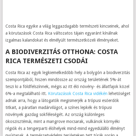
Costa Rica egyike a világ leggazdagabb természeti kincseinek, ahol
a körutazások Costa Rica változatos tájain egyaránt kínálnak
izgalmas kalandokat és elmélyült természetközeli élményeket.
A BIODIVERZITÁS OTTHONA: COSTA
RICA TERMÉSZETI CSODÁI
Costa Rica az egyik legkiemelkedőbb hely a bolygón a biodiverzitás
szempontjából, hiszen mindössze az ország területének 5%-át
teszi ki a földfelszínnek, mégis az itt élő növény- és állatfajok közel
6%-a megtalálható itt.
Körutazások Costa Rica vidékén
lehetőséget
adnak arra, hogy a látogatók megismerjék a trópusi esőerdők
titkait, a páratlan madárvilágot, a színes lepkék és trópusi
növények gazdag sokféleségét. Az ország különleges
ökoszisztémái, mint a mangrove mocsarak, vulkánok környéki
régiók és a tengerparti élőhelyek mind-mind egyedülálló élményt
nyújtanak. A természetvédelmi területeken tett túrák során a