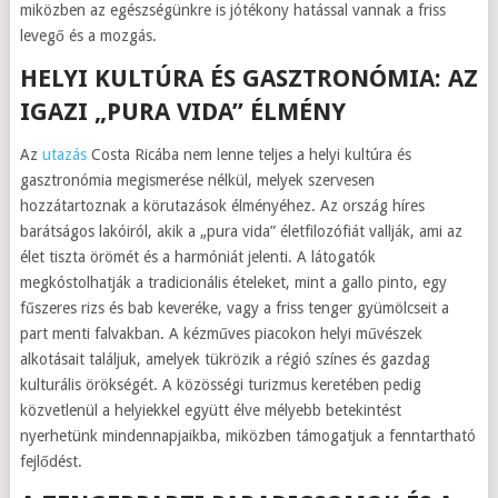
miközben az egészségünkre is jótékony hatással vannak a friss
levegő és a mozgás.
HELYI KULTÚRA ÉS GASZTRONÓMIA: AZ
IGAZI „PURA VIDA” ÉLMÉNY
Az
utazás
Costa Ricába nem lenne teljes a helyi kultúra és
gasztronómia megismerése nélkül, melyek szervesen
hozzátartoznak a körutazások élményéhez. Az ország híres
barátságos lakóiról, akik a „pura vida” életfilozófiát vallják, ami az
élet tiszta örömét és a harmóniát jelenti. A látogatók
megkóstolhatják a tradicionális ételeket, mint a gallo pinto, egy
fűszeres rizs és bab keveréke, vagy a friss tenger gyümölcseit a
part menti falvakban. A kézműves piacokon helyi művészek
alkotásait találjuk, amelyek tükrözik a régió színes és gazdag
kulturális örökségét. A közösségi turizmus keretében pedig
közvetlenül a helyiekkel együtt élve mélyebb betekintést
nyerhetünk mindennapjaikba, miközben támogatjuk a fenntartható
fejlődést.