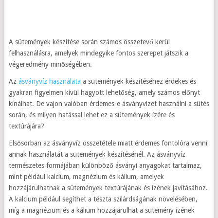
A sütemények készítése során számos összetevő kerül
felhasználásra, amelyek mindegyike fontos szerepet játszik a
végeredmény minőségében.
Az
ásványvíz használata
a sütemények készítéséhez érdekes és
gyakran figyelmen kívül hagyott lehetőség, amely számos előnyt
kínálhat. De vajon valóban érdemes-e ásványvizet használni a sütés
során, és milyen hatással lehet ez a sütemények ízére és
textúrájára?
Elsősorban az ásványvíz összetétele miatt érdemes fontolóra venni
annak használatát a sütemények készítésénél. Az ásványvíz
természetes formájában különböző ásványi anyagokat tartalmaz,
mint például kalcium, magnézium és kálium, amelyek
hozzájárulhatnak a sütemények textúrájának és ízének javításához.
A kalcium például segíthet a tészta szilárdságának növelésében,
míg a magnézium és a kálium hozzájárulhat a sütemény ízének