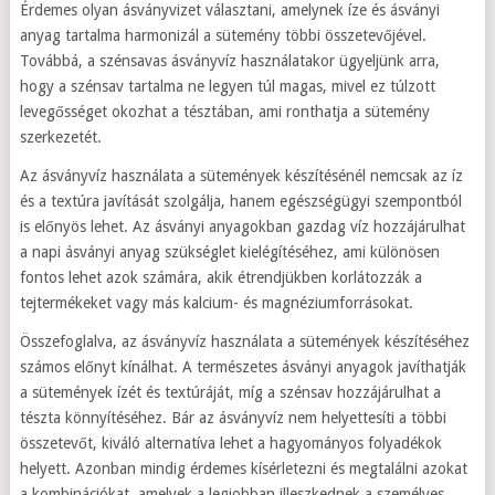
Érdemes olyan ásványvizet választani, amelynek íze és ásványi
anyag tartalma harmonizál a sütemény többi összetevőjével.
Továbbá, a szénsavas ásványvíz használatakor ügyeljünk arra,
hogy a szénsav tartalma ne legyen túl magas, mivel ez túlzott
levegősséget okozhat a tésztában, ami ronthatja a sütemény
szerkezetét.
Az ásványvíz használata a sütemények készítésénél nemcsak az íz
és a textúra javítását szolgálja, hanem egészségügyi szempontból
is előnyös lehet. Az ásványi anyagokban gazdag víz hozzájárulhat
a napi ásványi anyag szükséglet kielégítéséhez, ami különösen
fontos lehet azok számára, akik étrendjükben korlátozzák a
tejtermékeket vagy más kalcium- és magnéziumforrásokat.
Összefoglalva, az ásványvíz használata a sütemények készítéséhez
számos előnyt kínálhat. A természetes ásványi anyagok javíthatják
a sütemények ízét és textúráját, míg a szénsav hozzájárulhat a
tészta könnyítéséhez. Bár az ásványvíz nem helyettesíti a többi
összetevőt, kiváló alternatíva lehet a hagyományos folyadékok
helyett. Azonban mindig érdemes kísérletezni és megtalálni azokat
a kombinációkat, amelyek a legjobban illeszkednek a személyes