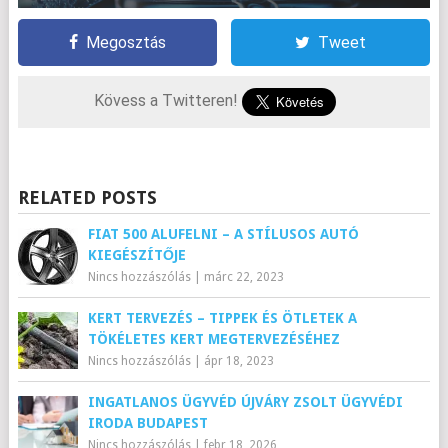
Megosztás
Tweet
Kövess a Twitteren!
RELATED POSTS
FIAT 500 ALUFELNI – A STÍLUSOS AUTÓ
KIEGÉSZÍTŐJE
Nincs hozzászólás
|
márc 22, 2023
KERT TERVEZÉS – TIPPEK ÉS ÖTLETEK A
TÖKÉLETES KERT MEGTERVEZÉSÉHEZ
Nincs hozzászólás
|
ápr 18, 2023
INGATLANOS ÜGYVÉD ÚJVÁRY ZSOLT ÜGYVÉDI
IRODA BUDAPEST
Nincs hozzászólás
|
febr 18, 2026