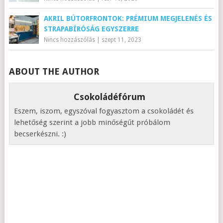
AKRIL BÚTORFRONTOK: PRÉMIUM MEGJELENÉS ÉS
STRAPABÍRÓSÁG EGYSZERRE
Nincs hozzászólás
|
szept 11, 2023
ABOUT THE AUTHOR
Csokoládéfórum
Eszem, iszom, egyszóval fogyasztom a csokoládét és
lehetőség szerint a jobb minőségűt próbálom
becserkészni. :)