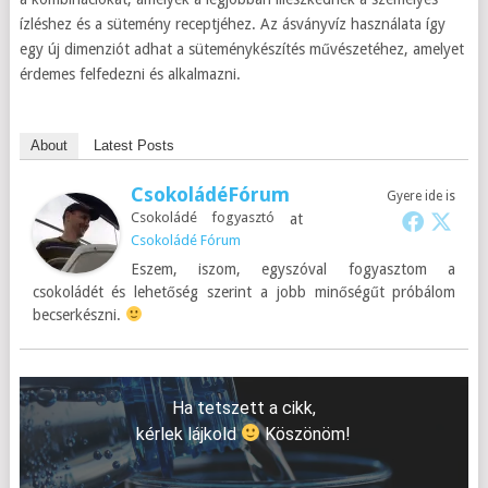
ízléshez és a sütemény receptjéhez. Az ásványvíz használata így
egy új dimenziót adhat a süteménykészítés művészetéhez, amelyet
érdemes felfedezni és alkalmazni.
About
Latest Posts
CsokoládéFórum
Gyere ide is
Csokoládé fogyasztó
at
Csokoládé Fórum
Eszem, iszom, egyszóval fogyasztom a
csokoládét és lehetőség szerint a jobb minőségűt próbálom
becserkészni.
Ha tetszett a cikk,
kérlek lájkold
Köszönöm!