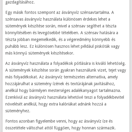
gazdagításához.
Egy másik fontos szempont az ásványvíz szénsavtartalma. A
szénsavas ásványvíz használata különösen érdekes lehet a
sütemények készítése során, mivel a szénsav segíthet a tészta
könnyítésében és levegősebbé tételében. A szénsav hatására a
tészta jobban megemelkedik, és a végeredmény könnyebb és
puhább lesz. Ez különösen hasznos lehet például piskóták vagy
más könnyű sütemények készítésekor.
Az ásványvíz használata a folyadékok pótlására is kiváló lehetőség.
A sütemények készítése során gyakran használunk vizet, tejet vagy
más folyadékokat. Az ásványvíz természetes alternatíva, amely
hozzájárulhat a sütemény ízének és textúrájának javításához,
anélkül hogy bármilyen mesterséges adalékanyagot tartalmazna.
Ezenkívül az ásványvíz használata lehetővé teszi a folyadékbevitel
növelését anélkül, hogy extra kalóriákat adnánk hozzá a
süteményhez.
Fontos azonban figyelembe venni, hogy az ásványvíz íze és
összetétele változhat attól függően, hogy honnan származik.